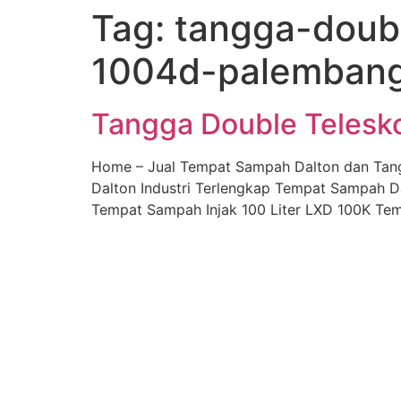
Tag:
tangga-doubl
Skip
to
1004d-palemban
content
Tangga Double Telesk
Home – Jual Tempat Sampah Dalton dan Tan
Dalton Industri Terlengkap Tempat Sampah D
Tempat Sampah Injak 100 Liter LXD 100K Tem