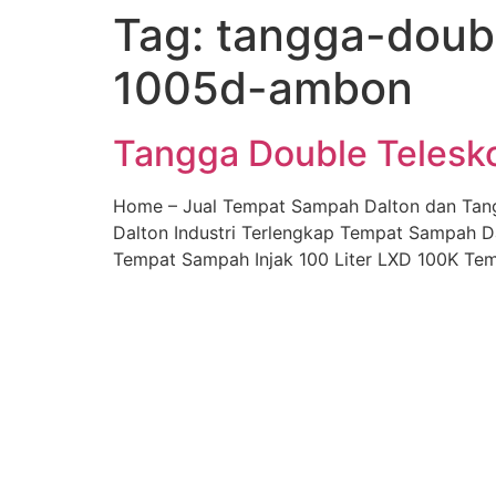
Tag:
tangga-doubl
Skip
to
1005d-ambon
content
Tangga Double Telesk
Home – Jual Tempat Sampah Dalton dan Tan
Dalton Industri Terlengkap Tempat Sampah D
Tempat Sampah Injak 100 Liter LXD 100K Tem