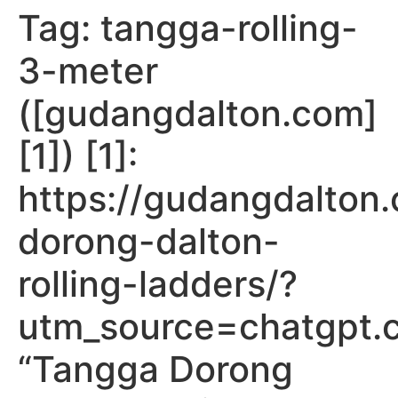
Tag:
tangga-rolling-
Skip
to
3-meter
content
([gudangdalton.com]
[1]) [1]:
https://gudangdalton
dorong-dalton-
rolling-ladders/?
utm_source=chatgpt.
“Tangga Dorong