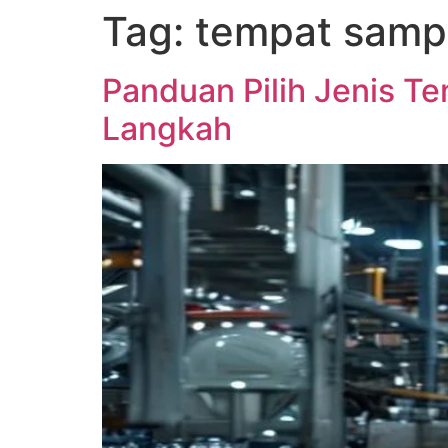
Tag:
tempat samp
Skip
to
content
Panduan Pilih Jenis 
Langkah