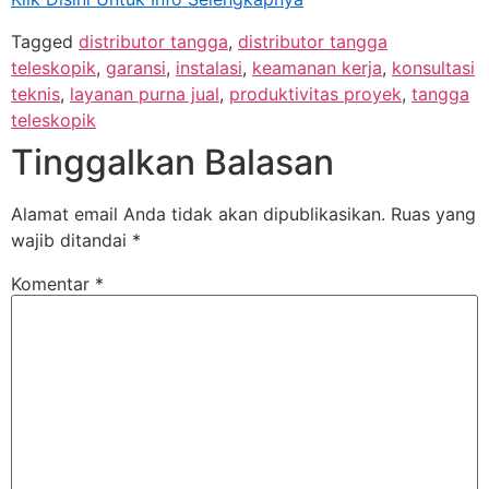
Tagged
distributor tangga
,
distributor tangga
teleskopik
,
garansi
,
instalasi
,
keamanan kerja
,
konsultasi
teknis
,
layanan purna jual
,
produktivitas proyek
,
tangga
teleskopik
Tinggalkan Balasan
Alamat email Anda tidak akan dipublikasikan.
Ruas yang
wajib ditandai
*
Komentar
*