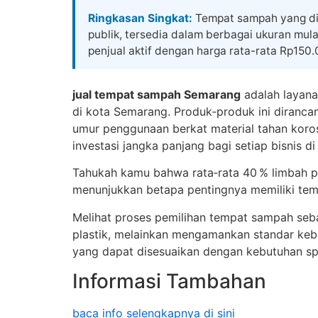
Skip
Ringkasan Singkat:
Tempat sampah yang diju
to
publik, tersedia dalam berbagai ukuran mula
content
penjual aktif dengan harga rata-rata Rp150
jual tempat sampah Semarang
adalah layana
di kota Semarang. Produk‑produk ini diran
umur penggunaan berkat material tahan koros
investasi jangka panjang bagi setiap bisnis d
Tahukah kamu bahwa rata‑rata 40 % limbah p
menunjukkan betapa pentingnya memiliki temp
Melihat proses pemilihan tempat sampah seba
plastik, melainkan mengamankan standar kebe
yang dapat disesuaikan dengan kebutuhan sp
Informasi Tambahan
baca info selengkapnya di sini