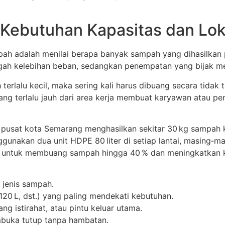
si Kebutuhan Kapasitas dan L
h adalah menilai berapa banyak sampah yang dihasilkan p
egah kelebihan beban, sedangkan penempatan yang bijak me
terlalu kecil, maka sering kali harus dibuang secara tidak
ang terlalu jauh dari area kerja membuat karyawan atau 
 pusat kota Semarang menghasilkan sekitar 30 kg sampah 
akan dua unit HDPE 80 liter di setiap lantai, masing‑mas
n untuk membuang sampah hingga 40 % dan meningkatkan 
 jenis sampah.
, 120 L, dst.) yang paling mendekati kebutuhan.
ng istirahat, atau pintu keluar utama.
mbuka tutup tanpa hambatan.