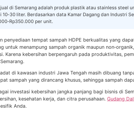
al di Semarang adalah produk plastik atau stainless steel u
i 10‑30 liter. Berdasarkan data Kamar Dagang dan Industri S
.000‑Rp350.000 per unit.
n penyediaan tempat sampah HDPE berkualitas yang dapat d
cang untuk menampung sampah organik maupun non‑organi
i. Karena kebersihan berpengaruh pada produktivitas, pe
i Semarang.
adat di kawasan industri Jawa Tengah masih dibuang tan
at sampah yang dirancang khusus, sehingga sampah dapat d
gai investasi kebersihan jangka panjang bagi bisnis di S
rsihan, kesehatan kerja, dan citra perusahaan.
Gudang Dal
esifik Anda.