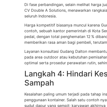
Di fase perbandingan, selain melihat harga ju
CV Double A Solutions, menawarkan rangkaian
seluruh Indonesia.
Harga kompetitif biasanya muncul karena Gu
contoh, sebuah kantor pemerintah di Kota
pedal, dengan total penghematan 12 % diband
memberikan rasa aman bagi pembeli, terutama
Layanan konsultasi Gudang Dalton membantu 
pada area outdoor atau kebutuhan pemisaha
optimal serta prosedur perawatan rutin, sehin
Langkah 4: Hindari Ke
Sampah
Kesalahan paling umum terjadi pada tahap in
penggunaan kontainer. Salah satu contoh ny
sudut dapur yang sempit; karyawan akhirny