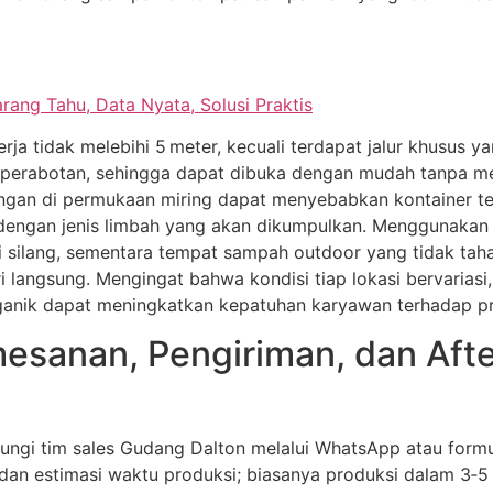
ang Tahu, Data Nyata, Solusi Praktis
rja tidak melebihi 5 meter, kecuali terdapat jalur khusus
h perabotan, sehingga dapat dibuka dengan mudah tanpa m
angan di permukaan miring dapat menyebabkan kontainer ter
ial dengan jenis limbah yang akan dikumpulkan. Menggunak
 silang, sementara tempat sampah outdoor yang tidak ta
i langsung. Mengingat bahwa kondisi tiap lokasi bervariasi
anik dapat meningkatkan kepatuhan karyawan terhadap pr
esanan, Pengiriman, dan Afte
ubungi tim sales Gudang Dalton melalui WhatsApp atau formu
an estimasi waktu produksi; biasanya produksi dalam 3‑5 h