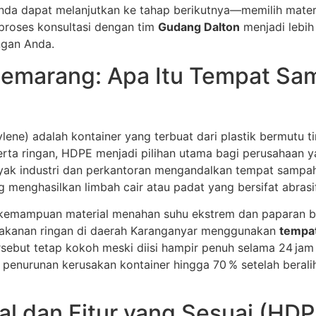
, Anda dapat melanjutkan ke tahap berikutnya—memilih mate
 proses konsultasi dengan tim
Gudang Dalton
menjadi lebih
ngan Anda.
emarang: Apa Itu Tempat S
ne) adalah kontainer yang terbuat dari plastik bermutu ti
i serta ringan, HDPE menjadi pilihan utama bagi perusahaa
anyak industri dan perkantoran mengandalkan tempat samp
 menghasilkan limbah cair atau padat yang bersifat abrasif
kemampuan material menahan suhu ekstrem dan paparan b
makanan ringan di daerah Karanganyar menggunakan
tempat
sebut tetap kokoh meski diisi hampir penuh selama 24 jam
n penurunan kerusakan kontainer hingga 70 % setelah bera
ial dan Fitur yang Sesuai (HDP