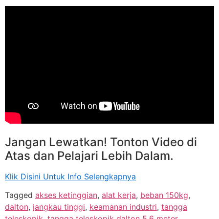
Jangan Lewatkan! Tonton Video di
Atas dan Pelajari Lebih Dalam.
Klik Disini Untuk Info Selengkapnya
Tagged
akses ketinggian
,
alat kerja
,
beban 150kg
,
dalton
,
jangkau tinggi
,
keamanan industri
,
tangga
teleskopik
,
tangga teleskopik dalton 5.6 meter