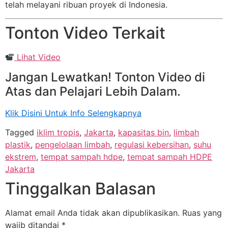
telah melayani ribuan proyek di Indonesia.
Tonton Video Terkait
Lihat Video
Jangan Lewatkan! Tonton Video di
Atas dan Pelajari Lebih Dalam.
Klik Disini Untuk Info Selengkapnya
Tagged
iklim tropis
,
Jakarta
,
kapasitas bin
,
limbah
plastik
,
pengelolaan limbah
,
regulasi kebersihan
,
suhu
ekstrem
,
tempat sampah hdpe
,
tempat sampah HDPE
Jakarta
Tinggalkan Balasan
Alamat email Anda tidak akan dipublikasikan.
Ruas yang
wajib ditandai
*