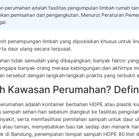
perumahan adalah fasilitas pengumpulan limbah rumah tangg
an pemisahan dan pengangkutan. Menurut Peraturan Pemerint
al.
it penampungan limbah yang diposisikan khusus untuk li
ta daur ulang secara terpusat.
han tidak semudah yang dibayangkan; banyak faktor yang b
engapa banyak orang merasa kebingungan dan akhirnya memil
 tersebut dengan langkah‑langkah praktis yang terbukti ef
h Kawasan Perumahan? Defini
umahan adalah kontainer berbahan HDPE atau plastik kuat 
ampah sehari‑hari sebelum diangkut ke fasilitas pengola
yakit, serta memfasilitasi pemilahan sampah untuk daur u
 atau taman, menyebabkan bau tak sedap dan menarik hama
ek di Bandung, penempatan tempat sampah HDPE 80 liter 