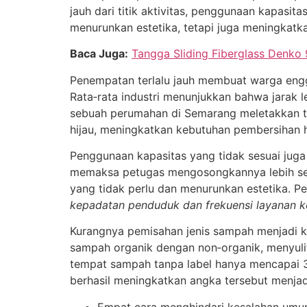
jauh dari titik aktivitas, penggunaan kapasit
menurunkan estetika, tetapi juga meningkatk
Baca Juga:
Tangga Sliding Fiberglass Denko
Penempatan terlalu jauh membuat warga eng
Rata‑rata industri menunjukkan bahwa jarak 
sebuah perumahan di Semarang meletakkan t
hijau, meningkatkan kebutuhan pembersihan hi
Penggunaan kapasitas yang tidak sesuai juga
memaksa petugas mengosongkannya lebih seri
yang tidak perlu dan menurunkan estetika. 
kepadatan penduduk dan frekuensi layanan k
Kurangnya pemisahan jenis sampah menjadi k
sampah organik dengan non‑organik, menyuli
tempat sampah tanpa label hanya mencapai 3
berhasil meningkatkan angka tersebut menjad
Empat cara menghindari kesalahan umu