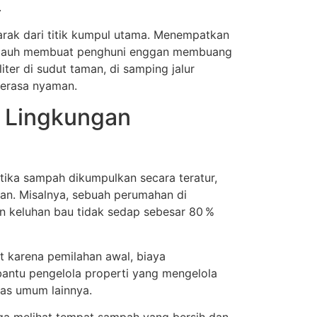
.
arak dari titik kumpul utama. Menempatkan
lu jauh membuat penghuni enggan membuang
er di sudut taman, di samping jalur
merasa nyaman.
 Lingkungan
ika sampah dikumpulkan secara teratur,
man. Misalnya, sebuah perumahan di
n keluhan bau tidak sedap sebesar 80 %
t karena pemilahan awal, biaya
bantu pengelola properti yang mengelola
tas umum lainnya.
rga melihat tempat sampah yang bersih dan