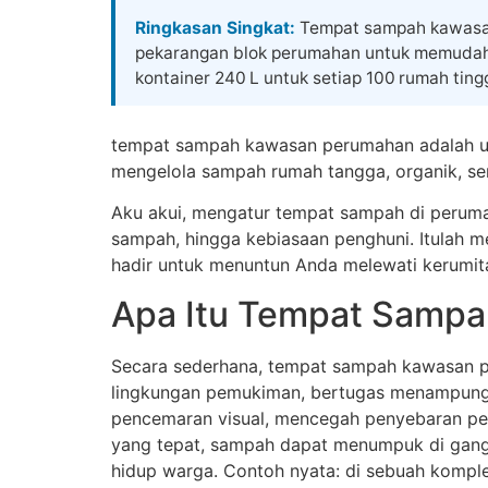
Skip
Ringkasan Singkat:
Tempat sampah kawasan 
to
pekarangan blok perumahan untuk memudahk
content
kontainer 240 L untuk setiap 100 rumah tingg
tempat sampah kawasan perumahan adalah un
mengelola sampah rumah tangga, organik, ser
Aku akui, mengatur tempat sampah di peruma
sampah, hingga kebiasaan penghuni. Itulah m
hadir untuk menuntun Anda melewati kerumitan
Apa Itu Tempat Sampa
Secara sederhana, tempat sampah kawasan per
lingkungan pemukiman, bertugas menampung s
pencemaran visual, mencegah penyebaran pen
yang tepat, sampah dapat menumpuk di gang
hidup warga. Contoh nyata: di sebuah kompl