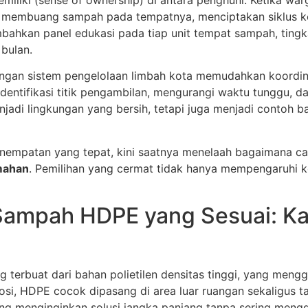
k membuang sampah pada tempatnya, menciptakan siklus ke
ahkan panel edukasi pada tiap unit tempat sampah, tingk
bulan.
engan sistem pengelolaan limbah kota memudahkan koordin
ntifikasi titik pengambilan, mengurangi waktu tunggu, d
adi lingkungan yang bersih, tetapi juga menjadi contoh b
empatan yang tepat, kini saatnya menelaah bagaimana c
mahan
. Pemilihan yang cermat tidak hanya mempengaruhi ke
ampah HDPE yang Sesuai: Kap
erbuat dari bahan polietilen densitas tinggi, yang meng
osi, HDPE cocok dipasang di area luar ruangan sekaligus ta
ng menginginkan solusi jangka panjang tanpa sering mengga