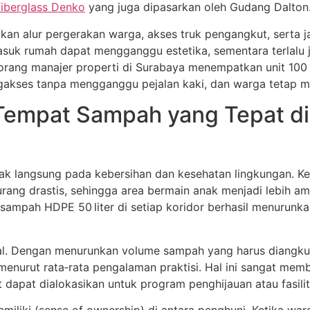
fiberglass Denko
yang juga dipasarkan oleh Gudang Dalton
an alur pergerakan warga, akses truk pengangkut, serta j
masuk rumah dapat mengganggu estetika, sementara terla
ang manajer properti di Surabaya menempatkan unit 100 lit
gakses tanpa mengganggu pejalan kaki, dan warga tetap 
empat Sampah yang Tepat di
langsung pada kebersihan dan kesehatan lingkungan. Ket
urang drastis, sehingga area bermain anak menjadi lebih a
ampah HDPE 50 liter di setiap koridor berhasil menurunka
onal. Dengan menurunkan volume sampah yang harus diangku
nurut rata‑rata pengalaman praktisi. Hal ini sangat mem
 dapat dialokasikan untuk program penghijauan atau fasili
iliki (sense of ownership) di antara penghuni. Ketika wa