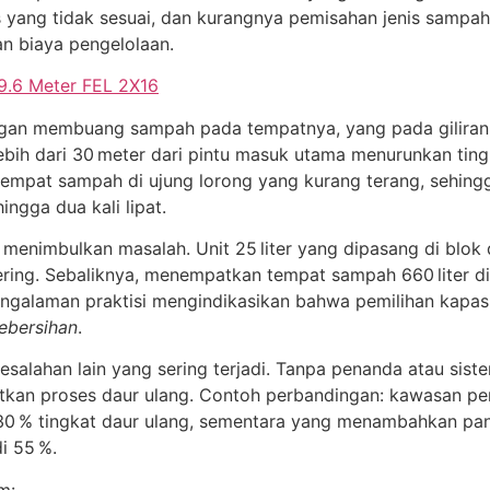
as yang tidak sesuai, dan kurangnya pemisahan jenis sampah
an biaya pengelolaan.
 9.6 Meter FEL 2X16
gan membuang sampah pada tempatnya, yang pada giliran
lebih dari 30 meter dari pintu masuk utama menurunkan tin
empat sampah di ujung lorong yang kurang terang, sehin
ngga dua kali lipat.
 menimbulkan masalah. Unit 25 liter yang dipasang di blok
ng. Sebaliknya, menempatkan tempat sampah 660 liter di
Pengalaman praktisi mengindikasikan bahwa pemilihan kapa
ebersihan
.
esalahan lain yang sering terjadi. Tanpa penanda atau si
tkan proses daur ulang. Contoh perbandingan: kawasan p
0 % tingkat daur ulang, sementara yang menambahkan pan
i 55 %.
m: