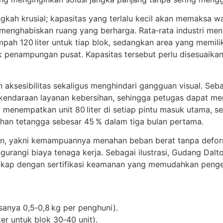
ngkah krusial; kapasitas yang terlalu kecil akan memaks
 menghabiskan ruang yang berharga. Rata‑rata industri 
ah 120 liter untuk tiap blok, sedangkan area yang memil
ik penampungan pusat. Kapasitas tersebut perlu disesuaika
ksesibilitas sekaligus menghindari gangguan visual. Seb
 kendaraan layanan kebersihan, sehingga petugas dapat men
menempatkan unit 80 liter di setiap pintu masuk utama, se
han tetangga sebesar 45 % dalam tiga bulan pertama.
lain, yakni kemampuannya menahan beban berat tanpa def
engurangi biaya tenaga kerja. Sebagai ilustrasi, Gudang D
lengkap dengan sertifikasi keamanan yang memudahkan peng
sanya 0,5‑0,8 kg per penghuni).
er untuk blok 30‑40 unit).