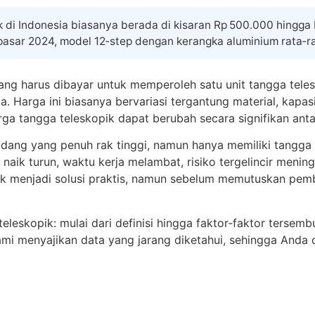
 di Indonesia biasanya berada di kisaran Rp 500.000 hingga
asar 2024, model 12‑step dengan kerangka aluminium rata‑rat
ang harus dibayar untuk memperoleh satu unit tangga teles
a. Harga ini biasanya bervariasi tergantung material, kapa
rga tangga teleskopik dapat berubah secara signifikan anta
ang yang penuh rak tinggi, namun hanya memiliki tangga l
 naik turun, waktu kerja melambat, risiko tergelincir menin
opik menjadi solusi praktis, namun sebelum memutuskan pe
teleskopik: mulai dari definisi hingga faktor‑faktor terse
kami menyajikan data yang jarang diketahui, sehingga An