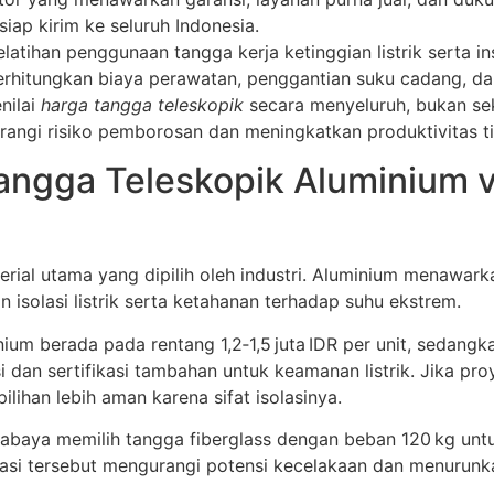
iap kirim ke seluruh Indonesia.
atihan penggunaan tangga kerja ketinggian listrik serta in
perhitungkan biaya perawatan, penggantian suku cadang, d
nilai
harga tangga teleskopik
secara menyeluruh, bukan sek
angi risiko pemborosan dan meningkatkan produktivitas t
ngga Teleskopik Aluminium v
ial utama yang dipilih oleh industri. Aluminium menawarka
n isolasi listrik serta ketahanan terhadap suhu ekstrem.
m berada pada rentang 1,2‑1,5 juta IDR per unit, sedangkan f
dan sertifikasi tambahan untuk keamanan listrik. Jika proye
ilihan lebih aman karena sifat isolasinya.
urabaya memilih tangga fiberglass dengan beban 120 kg unt
stasi tersebut mengurangi potensi kecelakaan dan menurunka