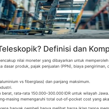
Teleskopik? Definisi dan Ko
mencakup nilai moneter yang dibayarkan untuk memperoleh
a dasar produk, pajak penjualan (PPN), biaya pengiriman, d
(aluminium vs fiberglass) dan panjang maksimum.
dustri.
n berat, rata‑rata 150.000–300.000 IDR untuk wilayah Jawa.
ng‑masing memengaruhi total out‑of‑pocket cost yang ak
Karena banyak pembeli hanya melihat harga iklan tanpa me