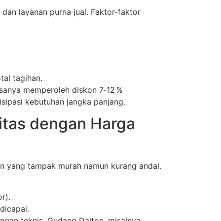
 dan layanan purna jual. Faktor-faktor
tal tagihan.
iasanya memperoleh diskon 7‑12 %
sipasi kebutuhan jangka panjang.
itas dengan Harga
an yang tampak murah namun kurang andal.
r).
dicapai.
ungan teknis. Gudang Dalton, misalnya,