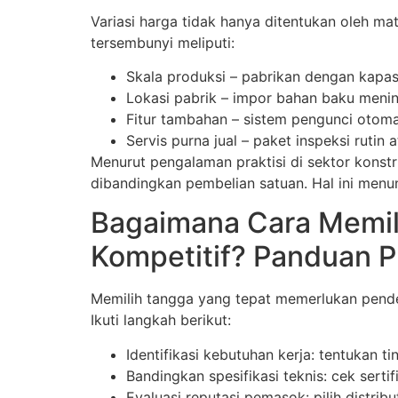
Variasi harga tidak hanya ditentukan oleh mat
tersembunyi meliputi:
Skala produksi – pabrikan dengan kapas
Lokasi pabrik – impor bahan baku menin
Fitur tambahan – sistem pengunci otomat
Servis purna jual – paket inspeksi ruti
Menurut pengalaman praktisi di sektor konst
dibandingkan pembelian satuan. Hal ini men
Bagaimana Cara Memili
Kompetitif? Panduan P
Memilih tangga yang tepat memerlukan pende
Ikuti langkah berikut:
Identifikasi kebutuhan kerja: tentukan 
Bandingkan spesifikasi teknis: cek sert
Evaluasi reputasi pemasok: pilih distri