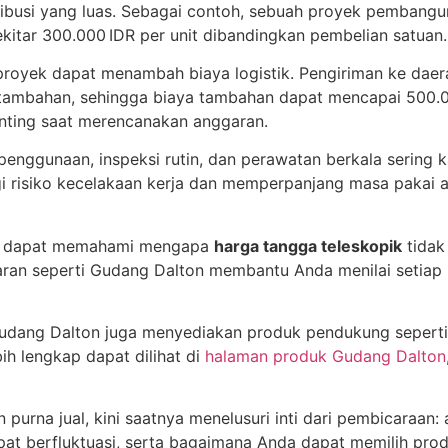
istribusi yang luas. Sebagai contoh, sebuah proyek pemban
kitar 300.000 IDR per unit dibandingkan pembelian satuan.
 proyek dapat menambah biaya logistik. Pengiriman ke daer
tambahan, sehingga biaya tambahan dapat mencapai 500.000
nting saat merencanakan anggaran.
n penggunaan, inspeksi rutin, dan perawatan berkala sering k
 risiko kecelakaan kerja dan memperpanjang masa pakai al
da dapat memahami mengapa
harga tangga teleskopik
tidak
sparan seperti Gudang Dalton membantu Anda menilai setiap
udang Dalton juga menyediakan produk pendukung seperti 
bih lengkap dapat dilihat di
halaman produk Gudang Dalton
n purna jual, kini saatnya menelusuri inti dari pembicara
apat berfluktuasi, serta bagaimana Anda dapat memilih pr