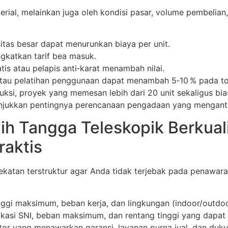
erial, melainkan juga oleh kondisi pasar, volume pembelian,
itas besar dapat menurunkan biaya per unit.
gkatkan tarif bea masuk.
is atau pelapis anti‑karat menambah nilai.
n atau pelatihan penggunaan dapat menambah 5‑10 % pada to
ruksi, proyek yang memesan lebih dari 20 unit sekaligus b
unjukkan pentingnya perencanaan pengadaan yang menganti
h Tangga Teleskopik Berkual
raktis
katan terstruktur agar Anda tidak terjebak pada penawar
tinggi maksimum, beban kerja, dan lingkungan (indoor/outdoo
ifikasi SNI, beban maksimum, dan rentang tinggi yang dapat 
butor yang menawarkan garansi, layanan purna jual, dan duk