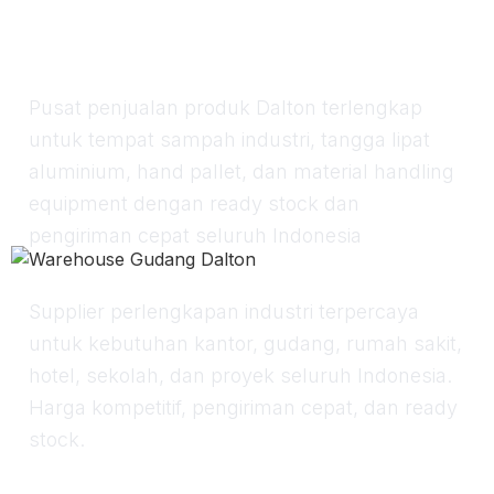
Tangga,&Material
Handling
Pusat penjualan produk Dalton terlengkap
untuk tempat sampah industri, tangga lipat
aluminium, hand pallet, dan material handling
equipment dengan ready stock dan
pengiriman cepat seluruh Indonesia
Supplier perlengkapan industri terpercaya
untuk kebutuhan kantor, gudang, rumah sakit,
hotel, sekolah, dan proyek seluruh Indonesia.
Harga kompetitif, pengiriman cepat, dan ready
stock.