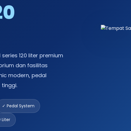
20
eries 120 liter premium
torium dan fasilitas
nic modern, pedal
tinggi.
✓ Pedal System
 Liter