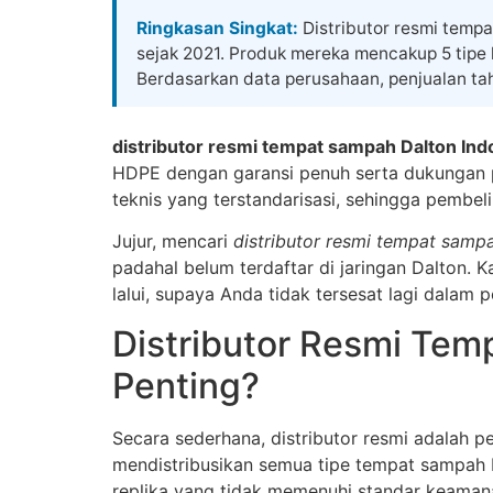
Skip
Ringkasan Singkat:
Distributor resmi tempa
to
sejak 2021. Produk mereka mencakup 5 tipe ko
content
Berdasarkan data perusahaan, penjualan tahu
distributor resmi tempat sampah Dalton Ind
HDPE dengan garansi penuh serta dukungan pur
teknis yang terstandarisasi, sehingga pembeli 
Jujur, mencari
distributor resmi tempat samp
padahal belum terdaftar di jaringan Dalton. K
lalui, supaya Anda tidak tersesat lagi dalam p
Distributor Resmi Tem
Penting?
Secara sederhana, distributor resmi adalah p
mendistribusikan semua tipe tempat sampah HDP
replika yang tidak memenuhi standar keama