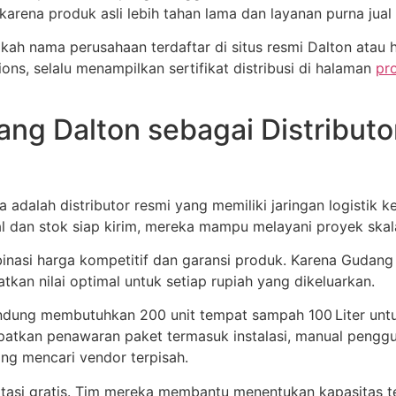
 karena produk asli lebih tahan lama dan layanan purna jua
akah nama perusahaan terdaftar di situs resmi Dalton ata
ons, selalu menampilkan sertifikat distribusi di halaman
pr
ng Dalton sebagai Distribut
dalah distributor resmi yang memiliki jaringan logistik ke
 dan stok siap kirim, mereka mampu melayani proyek skala
nasi harga kompetitif dan garansi produk. Karena Gudang 
an nilai optimal untuk setiap rupiah yang dikeluarkan.
Bandung membutuhkan 200 unit tempat sampah 100 Liter un
kan penawaran paket termasuk instalasi, manual pengguna
ng mencari vendor terpisah.
ltasi gratis. Tim mereka membantu menentukan kapasitas 