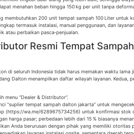
dapat menahan beban hingga 150 kg per unit tanpa deforma
ng membutuhkan 200 unit tempat sampah 100 Liter untuk k
kap termasuk instalasi, manual penggunaan, dan layanan af
ik atau perbaikan pasca‑penjualan.
ibutor Resmi Tempat Sampah 
on di seluruh Indonesia tidak harus memakan waktu lama ji
udang Dalton menampilkan daftar wilayah layanan. Kedua, p
ih menu “Dealer & Distributor”.
ci “suplier tempat sampah dalton jakarta” untuk mengecek 
p (https://wa.me/6289675734256) untuk konfirmasi stok d
n harga pasar; perbedaan lebih dari 15 % biasanya menand
an Anda berurusan dengan pihak yang memiliki otoritas p
nyediakan layanan instalasi onsite, sementara daerah terpe