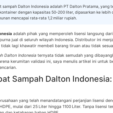
t sampah Dalton Indonesia adalah PT Dalton Pratama, yang te
ntainer dengan kapasitas 50‑200 liter, dipasarkan ke lebih da
nan mencapai rata‑rata 1,2 miliar rupiah.
onesia
adalah pihak yang memperoleh lisensi langsung dar
na jual di seluruh wilayah Indonesia. Distributor ini menj
tidak lagi khawatir membeli barang tiruan atau tidak sesuai
ah Dalton Indonesia
ternyata tidak semudah yang dibayang
arena kerumitan validasi ini, saya menulis artikel ini untuk
encarian.
pat Sampah Dalton Indonesia:
erusahaan yang telah menandatangani perjanjian lisensi de
E, mulai dari 25 Liter hingga 1100 Liter. Tanpa lisensi ter
nan dan ketahanan bahan HDPE.