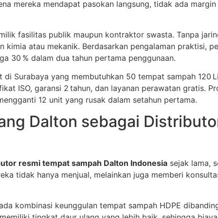
ena mereka mendapat pasokan langsung, tidak ada margi
milik fasilitas publik maupun kontraktor swasta. Tanpa jar
an kimia atau mekanik. Berdasarkan pengalaman praktisi, 
gga 30 % dalam dua tahun pertama penggunaan.
t di Surabaya yang membutuhkan 50 tempat sampah 120 Lit
fikat ISO, garansi 2 tahun, dan layanan perawatan gratis. 
 mengganti 12 unit yang rusak dalam setahun pertama.
ng Dalton sebagai Distribut
ibutor resmi tempat sampah Dalton Indonesia
sejak lama, 
ereka tidak hanya menjual, melainkan juga memberi konsult
pada kombinasi keunggulan tempat sampah HDPE dibanding 
memiliki tingkat daur ulang yang lebih baik, sehingga biaya