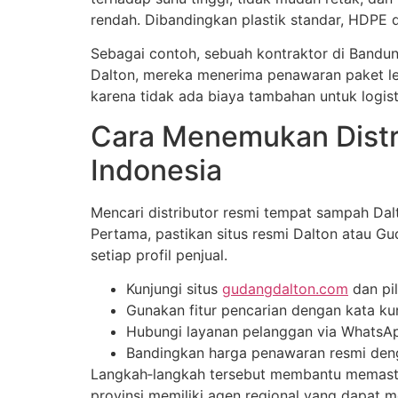
rendah. Dibandingkan plastik standar, HDPE 
Sebagai contoh, sebuah kontraktor di Bandu
Dalton, mereka menerima penawaran paket leng
karena tidak ada biaya tambahan untuk logist
Cara Menemukan Distr
Indonesia
Mencari distributor resmi tempat sampah Dalt
Pertama, pastikan situs resmi Dalton atau G
setiap profil penjual.
Kunjungi situs
gudangdalton.com
dan pil
Gunakan fitur pencarian dengan kata kun
Hubungi layanan pelanggan via WhatsAp
Bandingkan harga penawaran resmi denga
Langkah‑langkah tersebut membantu memastik
provinsi memiliki agen regional yang dapat me